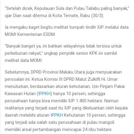
"Setelah dicek, Kepulauan Sula dan Pulau Taliabu paling banyak,"
ujar Dian saat ditemui di Kota Ternate, Rabu (30/3).
Ia mengaku kaget begitu melihat tumpah tindih IUP melalui data
MOMI Kementerian ESDM.
"Banyak banget ya, ini bahkan wilayahnya tidak tersisa untuk
perkebunan rakyat," ungkap penyidik senior KPK ini sambil
melihat data MOMI.
Sebelumnya, DPRD Provinsi Maluku Utara juga menyuarakan
persoalan ini. Ketua Komisi III DPRD Malut Zulkifli Hi. Umar
menuturkan, berdasarkan aturan kehutanan, Izin Pinjam Pakai
Kawasan Hutan (
IPPKH
) hanya 10 persen, sehingga
perusahaan hanya bisa memiliki IUP 1.400 hektare. Namun
realitanya yang terjadi saat itu IUP yang dikeluarkan oleh kepala
daerah melebihi aturan
IPPKH
Kehutanan 10 persen, sehingga
yang terjadi ada salah satu perusahaan di pulau mangoli
memiliki areal pertambangan mencapai 24 ribu hektare.