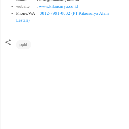
website
:
www.kilausurya.co.id
Phone/WA :
0812-7991-0832 (PT.Kilausurya Alam
Lestari)
ippkh
C
o
m
m
e
n
t
s