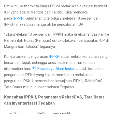
Untuk itu, ia meminta Dinas ESDM melakukan evaluasi kembali
IUP yang ada di Mangoli dan Taliabu. Jika mengacu
pada
IPPKH
Kehutanan diterbitkan melebih 10 persen dari
IPPKH, maka bisa mengarah ke pencabutan IUP.
"Jika melebihi 10 persen dari IPPKH maka direkomendasikan ke
Pemerintah Pusat (Pempus) untuk dilakukan pencabutan IUP di
Mangoli dan Taliabu," tegasnya.
Konsultasikan pengurusan
IPPKH
anda melalui konsultan yang
benar dan tepat, sehingga anda tidak menemui kendala
dikemudian hari,
PT Kilausurya Alam lestari
adalah konsultan
pengurusan IPPKH yang fokus membantu melakukan
pengurusn IPKKH, pemenuhan kewajiban IPPKH, RehabDAS,
Tata Batas maupun Inventarisasi Tegakan.
Konsultan IPPKH, Penanaman RehabDAS, Tata Batas
dan Inventarisasi Tegakan
Email : info@kilausurya.co.id