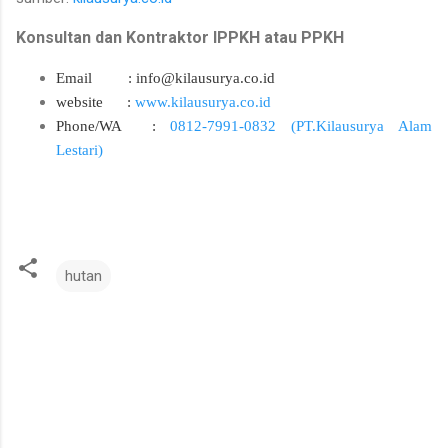
Konsultan dan Kontraktor IPPKH atau PPKH
Email : info@kilausurya.co.id
website
:
www.kilausurya.co.id
Phone/WA :
0812-7991-0832 (PT.Kilausurya Alam
Lestari)
hutan
C
o
m
m
e