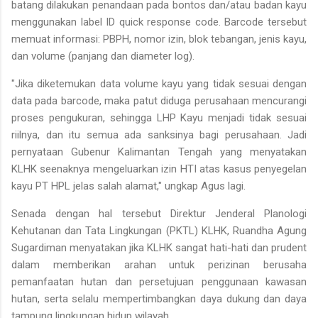
batang dilakukan penandaan pada bontos dan/atau badan kayu
menggunakan label ID quick response code. Barcode tersebut
memuat informasi: PBPH, nomor izin, blok tebangan, jenis kayu,
dan volume (panjang dan diameter log).
"Jika diketemukan data volume kayu yang tidak sesuai dengan
data pada barcode, maka patut diduga perusahaan mencurangi
proses pengukuran, sehingga LHP Kayu menjadi tidak sesuai
riilnya, dan itu semua ada sanksinya bagi perusahaan. Jadi
pernyataan Gubenur Kalimantan Tengah yang menyatakan
KLHK seenaknya mengeluarkan izin HTI atas kasus penyegelan
kayu PT HPL jelas salah alamat," ungkap Agus lagi.
Senada dengan hal tersebut Direktur Jenderal Planologi
Kehutanan dan Tata Lingkungan (PKTL) KLHK, Ruandha Agung
Sugardiman menyatakan jika KLHK sangat hati-hati dan prudent
dalam memberikan arahan untuk perizinan berusaha
pemanfaatan hutan dan persetujuan penggunaan kawasan
hutan, serta selalu mempertimbangkan daya dukung dan daya
tampung lingkungan hidup wilayah.