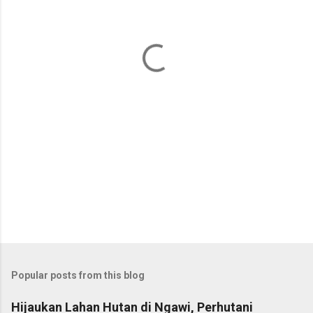
n
t
s
Popular posts from this blog
Hijaukan Lahan Hutan di Ngawi, Perhutani