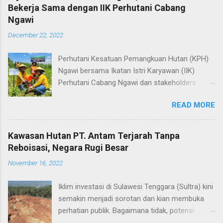
Bekerja Sama dengan IIK Perhutani Cabang
Ngawi
December 22, 2022
Perhutani Kesatuan Pemangkuan Hutan (KPH)
Ngawi bersama Ikatan Istri Karyawan (IIK)
Perhutani Cabang Ngawi dan stakeholders
terkait melakukan penanaman bersama, tidak
READ MORE
kurang dari 2816 plances bibit jenis jati ditanam
di Petak 54N-1, Resort Pemangkuan Hutan
(RPH) Banyubiru, wilayah Bagian Kesatuan
Kawasan Hutan PT. Antam Terjarah Tanpa
Pemangkuan Hutan (BKPH) Walikukun, Ngawi,
Reboisasi, Negara Rugi Besar
Rabu (21/12). Administratur Perhutani Ngawi
November 16, 2022
Tulus Budyadi mengatakan, bahwa kegiatan
penanaman ini dilaksanakan dalam rangka
Iklim investasi di Sulawesi Tenggara (Sultra) kini
mensukseskan Gerakan Perempuan Menanam
semakin menjadi sorotan dan kian membuka
Pohon. Di mana kita menanam, disitu kita
perhatian publik. Bagaimana tidak, potensi
sedekah bumi. Kalau kita menanam di Bumi
sumber daya alam (SDA) yang begitu melimpah