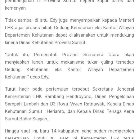
pembangunan di Provinsi Sumut seperti kapur barus dan
kemenyan.
Tidak sampai di situ, Edy juga menyampaikan kepada Menteri
LHK agar proses hibah Gedung Kehutanan eks Kantor Wilayah
Departemen Kehutanan dapat dilaksanakan untuk mendukung
kinerja Dinas Kehutanan Provinsi Sumut.
“Untuk itu, Pemerintah Provinsi Sumatera Utara akan
menyiapkan lahan untuk mekanisme tukar guling terhadap
Gedung Kehutanan eks Kantor Wilayah Departemen
Kehutanan,” ucap Edy.
Turut hadir pada pertemuan tersebut Sekretaris Jenderal
Kementerian LHK Bambang Hendroyono, Dirjen Pengelolaan
Sampah Limbah dan B3 Rosa Vivien Ratnawati, Kepala Dinas
Kehutanan Sumut Herianto, dan Kepala Dinas Tenaga Kerja
Sumut Bahar Siagian.
Hingga saat ini, baru 14 kabupaten yang sudah memperoleh
persetujuan. Untuk itu, saat ini Kementerian LHK terus