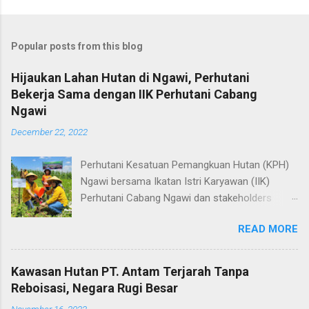
Popular posts from this blog
Hijaukan Lahan Hutan di Ngawi, Perhutani
Bekerja Sama dengan IIK Perhutani Cabang
Ngawi
December 22, 2022
Perhutani Kesatuan Pemangkuan Hutan (KPH)
Ngawi bersama Ikatan Istri Karyawan (IIK)
Perhutani Cabang Ngawi dan stakeholders
terkait melakukan penanaman bersama, tidak
READ MORE
kurang dari 2816 plances bibit jenis jati ditanam
di Petak 54N-1, Resort Pemangkuan Hutan
(RPH) Banyubiru, wilayah Bagian Kesatuan
Kawasan Hutan PT. Antam Terjarah Tanpa
Pemangkuan Hutan (BKPH) Walikukun, Ngawi,
Reboisasi, Negara Rugi Besar
Rabu (21/12). Administratur Perhutani Ngawi