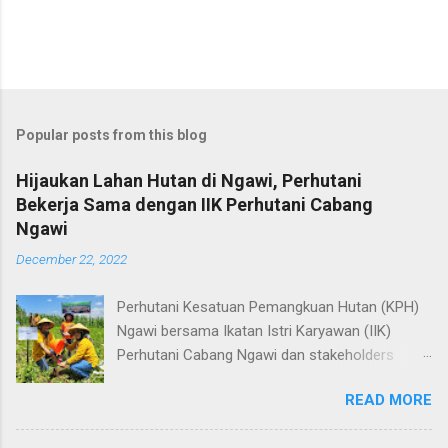
Popular posts from this blog
Hijaukan Lahan Hutan di Ngawi, Perhutani
Bekerja Sama dengan IIK Perhutani Cabang
Ngawi
December 22, 2022
Perhutani Kesatuan Pemangkuan Hutan (KPH)
Ngawi bersama Ikatan Istri Karyawan (IIK)
Perhutani Cabang Ngawi dan stakeholders
terkait melakukan penanaman bersama, tidak
READ MORE
kurang dari 2816 plances bibit jenis jati ditanam
di Petak 54N-1, Resort Pemangkuan Hutan