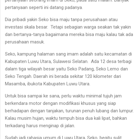
pertanyaan seorang imam di Seko, pada satu malam. Banyak
pertanyaan seperti ini datang padanya.
Dia pribadi yakin Seko bisa maju tanpa perusahaan atau
investasi skala besar. Tetapi sebagian warga seakan tak yakin
dan bertanya-tanya bagaimana mereka bisa maju kalau tak ada
perusahaan masuk.
Seko, kampung halaman sang imam adalah satu kecamatan di
Kabupaten Luwu Utara, Sulawesi Selatan. Ada 12 desa terbagi
dalam tiga wilayah besar yaitu Seko Padang, Seko Lemo dan
Seko Tengah. Daerah ini berada sekitar 120 kilometer dari
Masamba, ibukota Kabupaten Luwu Utara.
Untuk bisa sampai ke sana, perlu waktu minimal tujuh jam
berkendara motor dengan modifikasi khusus yang siap
berhadapan dengan tanjakan, turunan penuh lubang dan lumpur.
Kalau musim hujan, waktu tempuh bisa dua kali lipat, bahkan
terkadang harus menginap di jalan.
Sudah jadi rahasia umum di Luwu Utara, Seko, begitu sulit